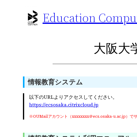
内
Education Comput
容
を
ス
キ
大阪大
ッ
プ
情報教育システム
以下のURLよりアクセスしてください。
https://ecsosaka.citrixcloud.jp
※OUMailアカウント（xxxxxxxx＠ecs.osaka-u.ac.