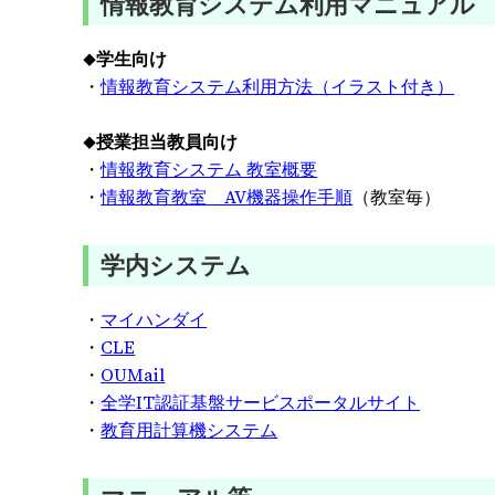
情報教育システム利用マニュアル
◆学生向け
・
情報教育システム利用方法（イラスト付き）
◆授業担当教員向け
・
情報教育システム 教室概要
・
情報教育教室 AV機器操作手順
（教室毎）
学内システム
・
マイハンダイ
・
CLE
・
OUMail
・
全学IT認証基盤サービスポータルサイト
・
教育用計算機システム