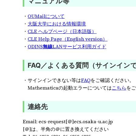
マニュアル等
・
OUMailについて
・
大阪大学における情報環境
・
CLE ヘルプページ（日本語版）
・
CLE Help Page（English version）
・
ODINS
無線
LANサービス利用ガ
イド
FAQ／よくある質問（サインイン
・サインインできない等は
FAQ
をご確認ください。
Mathematicaの起動エラーについては
こちら
を
連絡先
Email: ecs-request[＠]ecs.osaka-u.ac.jp
[＠]は、半角の＠に置き換えてください